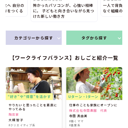
独立へ 自分の
怖かったパソコンが、心強い相棒
一人で背負わ
き方をつくる
に。 子どもと向き合いながら見つ
なぐ組織の未
けた新しい働き方
カテゴリーから探す
タグから探す
【ワークライフバランス】おしごと紹介一覧
“好き”や“得意”を活かす
Uターン・Iターン
やりたいと思ったことを素直に
仕事のことも家族にオープンに
やってみる
株式会社寺田農園 代表
陶芸家
寺田 真由美
大槻 智子
#働くママ
#クリエイティブ系
#農業系