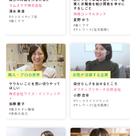
業と求職者を結び両者を幸せに
マムズラボ株式会社
するしごと
清水 美波
採用コンサルタント
#クリエイティブ系
星野 ゆう
#働くママ
#働くママ
#テレワーク(在宅勤務)
職人・プロの世界
女性が活躍する企業
やりたいことを思い切りやって
自分らしさを出せるところ
ほしい
ギフティブリサーチ合同会社
株式会社ワイズ・インフィニテ
小野 杏奈
ィ
#ワークライフバランス
加藤 慶子
#テレワーク(在宅勤務)
#働きやすい職場
#家族の協力