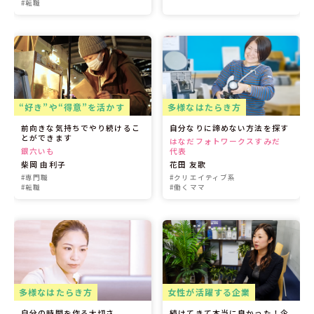
#転職
“好き”や“得意”を活かす
多様なはたらき方
前向きな気持ちでやり続けるこ
自分なりに諦めない方法を探す
とができます
はなだフォトワークスすみだ
銀六いも
代表
柴岡 由利子
花田 友歌
#専門職
#クリエイティブ系
#転職
#働くママ
多様なはたらき方
女性が活躍する企業
自分の時間を作る大切さ
続けてきて本当に良かった！企