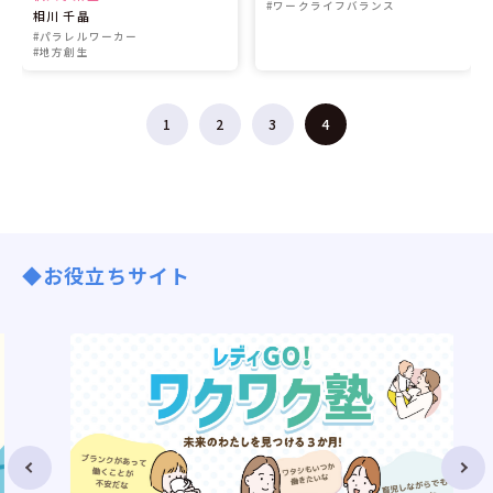
#ワークライフバランス
相川 千晶
#パラレルワーカー
#地方創生
1
2
3
4
◆お役立ちサイト