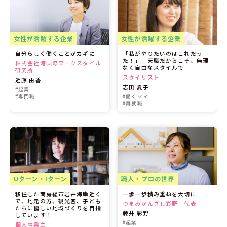
女性が活躍する企業
女性が活躍する企業
自分らしく働くことがカギに
「私がやりたいのはこれだっ
た！」 天職だからこそ、無理
株式会社港国際ワークスタイル
なく自由なスタイルで
研究所
スタイリスト
近藤 由香
志田 夏子
#起業
#専門職
#働くママ
#再就職
Uターン・Iターン
職人・プロの世界
移住した南房総市岩井海岸近く
一歩一歩積み重ねを大切に
で、地元の方、観光客、子ども
つまみかんざし彩野 代表
たちに優しい地域づくりを目指
藤井 彩野
しています！
#起業
個人事業主