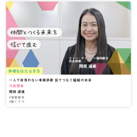
多様なはたらき方
一人で背負わない事業承継 皆でつなぐ組織の未来
代表理事
関根 通維
#事業継承
#働くママ