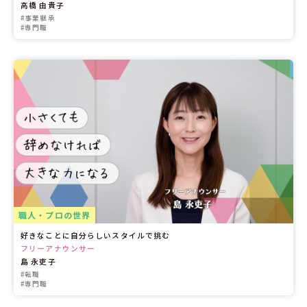
高橋 由貴子
#事業継承
#専門職
職人・プロの世界
好きなことに自分らしいスタイルで挑む
フリーアナウンサー
島 永吏子
#転職
#専門職