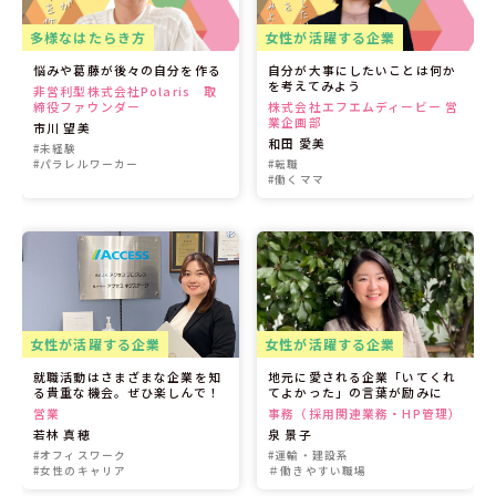
多様なはたらき方
女性が活躍する企業
悩みや葛藤が後々の自分を作る
自分が大事にしたいことは何か
を考えてみよう
非営利型株式会社Polaris 取
締役ファウンダー
株式会社エフエムディービー 営
業企画部
市川 望美
和田 愛美
#未経験
#パラレルワーカー
#転職
#働くママ
女性が活躍する企業
女性が活躍する企業
就職活動はさまざまな企業を知
地元に愛される企業「いてくれ
る貴重な機会。ぜひ楽しんで！
てよかった」の言葉が励みに
営業
事務（採用関連業務・HP管理）
若林 真穂
泉 景子
#オフィスワーク
#運輸・建設系
#女性のキャリア
＃働きやすい職場