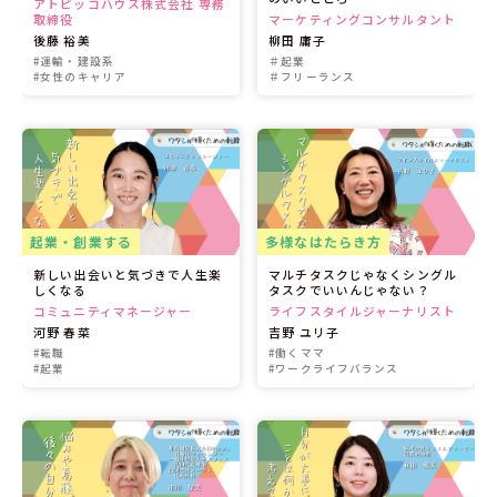
アトピッコハウス株式会社 専務
取締役
マーケティングコンサルタント
後藤 裕美
柳田 庸子
#運輸・建設系
＃起業
#女性のキャリア
＃フリーランス
起業・創業する
多様なはたらき方
新しい出会いと気づきで人生楽
マルチタスクじゃなくシングル
しくなる
タスクでいいんじゃない？
コミュニティマネージャー
ライフスタイルジャーナリスト
河野 春菜
吉野 ユリ子
#転職
#働くママ
#起業
#ワークライフバランス