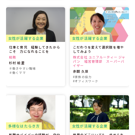
女性が活躍する企業
女性が活躍する企業
仕事と育児 経験してきたから
こだわりを変えて選択肢を増や
こそ 力になれることを
してみよう
総務
株式会社 ユニフルーティー ジャ
パン 経営管理部 スーパーバ
杉村 絵里
イザー
＃働きやすい職場
赤間 久世
＃働くママ
#家族の協力
#オフィスワーク
多様なはたらき方
女性が活躍する企業
転職サバイバーの経験が 自分
世界のどこにいても 求められ