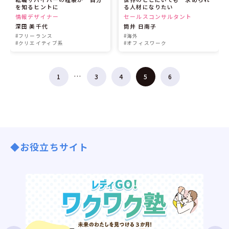
を知るヒントに
る人材になりたい
情報デザイナー
セールスコンサルタント
深田 美千代
筒井 日南子
#フリーランス
#海外
#クリエイティブ系
#オフィスワーク
…
1
3
4
5
6
◆お役立ちサイト