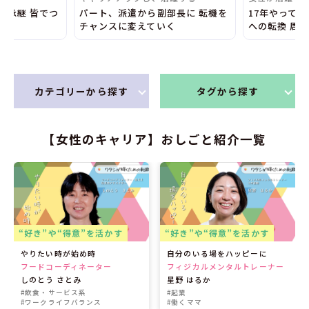
業承継 皆でつ
パート、派遣から副部長に 転機を
17年やって
チャンスに変えていく
への転換 周
カテゴリーから探す
タグから探す
【女性のキャリア】おしごと紹介一覧
“好き”や“得意”を活かす
“好き”や“得意”を活かす
やりたい時が始め時
自分のいる場をハッピーに
フードコーディネーター
フィジカルメンタルトレーナー
しのとう さとみ
星野 はるか
#飲食・サービス系
#起業
#ワークライフバランス
#働くママ