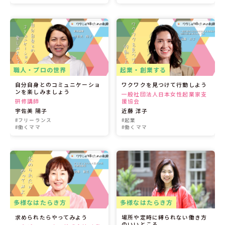
職人・プロの世界
起業・創業する
自分自身とのコミュニケーショ
ワクワクを見つけて行動しよう
ンを楽しみましょう
一般社団法人日本女性起業家支
研修講師
援協会
宇佐美 陽子
近藤 洋子
#フリーランス
#起業
#働くママ
#働くママ
多様なはたらき方
多様なはたらき方
求められたらやってみよう
場所や定時に縛られない働き方
のいいところ