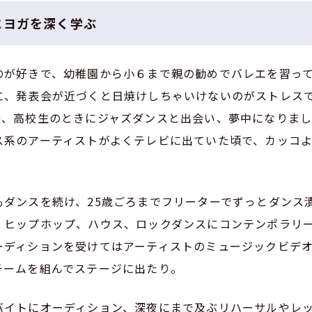
にヨガを深く学ぶ
のが好きで、幼稚園から小６まで親の勧めでバレエを習っ
に、発表会が近づくと日焼けしちゃいけないのがストレス
後、高校生のときにジャズダンスと出会い、夢中になりま
ス系のアーティストがよくテレビに出ていた頃で、カッコ
もダンスを続け、25歳ごろまでフリーターでずっとダンス
、ヒップホップ、ハウス、ロックダンスにコンテンポラリ
ーディションを受けてはアーティストのミュージックビデ
チームを組んでステージに出たり。
バイトにオーディション、深夜にまで及ぶリハーサルやレ