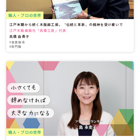
職人・プロの世界
江戸末期から続く木版画工房。〝伝統と革新〟の精神を受け継いで
江戸木版画版元「高橋工房」代表
高橋 由貴子
#事業継承
#専門職
職人・プロの世界