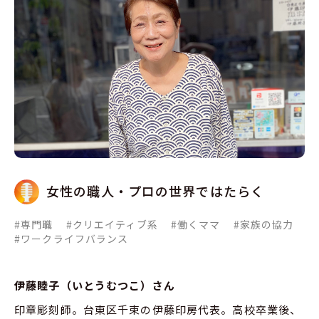
女性の職人・プロの世界ではたらく
#専門職
#クリエイティブ系
#働くママ
#家族の協力
#ワークライフバランス
伊藤睦子（いとうむつこ）さん
印章彫刻師。台東区千束の伊藤印房代表。高校卒業後、