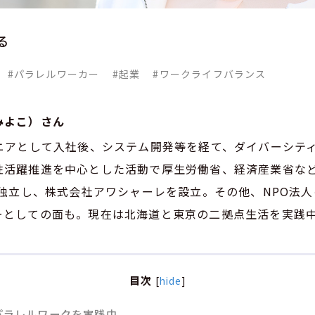
る
#パラレルワーカー
#起業
#ワークライフバランス
みよこ）さん
ジニアとして入社後、システム開発等を経て、ダイバーシテ
性活躍推進を中心とした活動で厚生労働省、経済産業省な
に独立し、株式会社アワシャーレを設立。その他、NPO法
ーとしての面も。現在は北海道と東京の二拠点生活を実践
目次
[
hide
]
パラレルワークを実践中