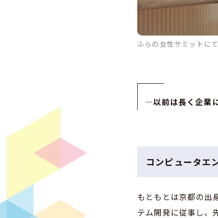
ふらの女性サミットに
—
以前は長く企業
コンピュータエ
もともとは京都の出
テム開発に従事し、