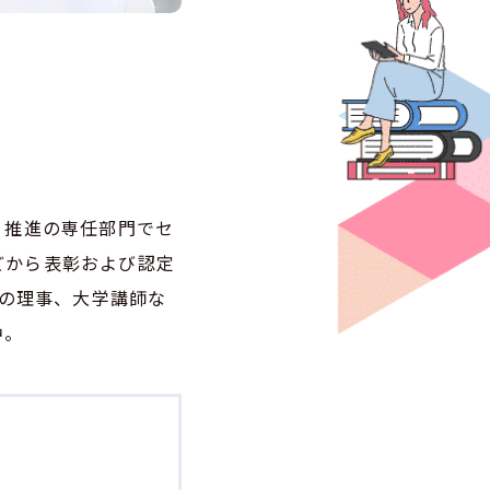
ィ推進の専任部門でセ
どから表彰および認定
人の理事、大学講師な
中。