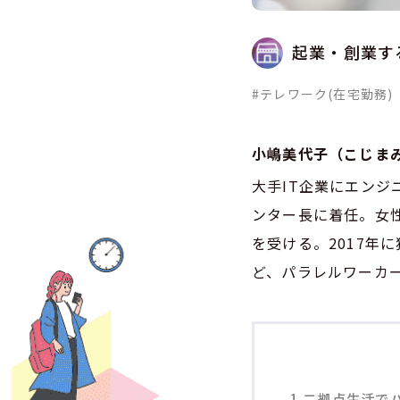
起業・創業す
#テレワーク(在宅勤務)
小嶋美代子（こじま
大手IT企業にエン
ンター長に着任。女
を受ける。2017年
ど、パラレルワーカ
1
二拠点生活で