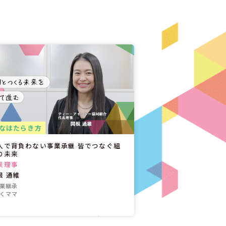
なはたらき方
人で背負わない事業承継 皆でつなぐ組
の未来
表理事
根 通維
事業継承
働くママ