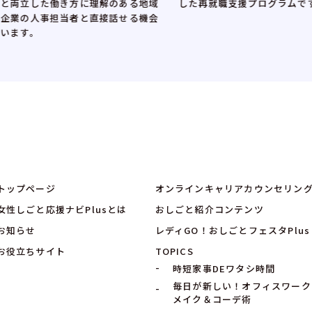
した再就職支援プログラムです。
す。実
ある地域
を応援
せる機会
できま
トップページ
オンラインキャリアカウンセリン
女性しごと応援ナビPlusとは
おしごと紹介コンテンツ
お知らせ
レディGO！おしごとフェスタPlus
お役立ちサイト
TOPICS
時短家事DEワタシ時間
毎日が新しい！オフィスワーク
メイク＆コーデ術