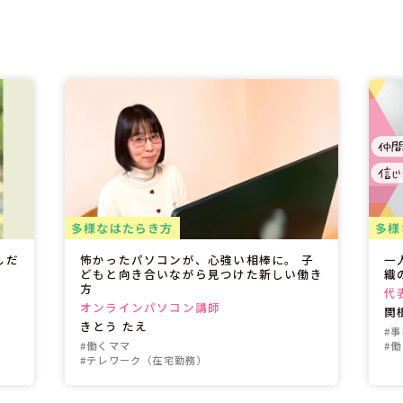
多様なはたらき方
多様
んだ
怖かったパソコンが、心強い相棒に。 子
一
どもと向き合いながら見つけた新しい働き
織
方
代
オンラインパソコン講師
関
きとう たえ
#
#働くママ
#
#テレワーク（在宅勤務）