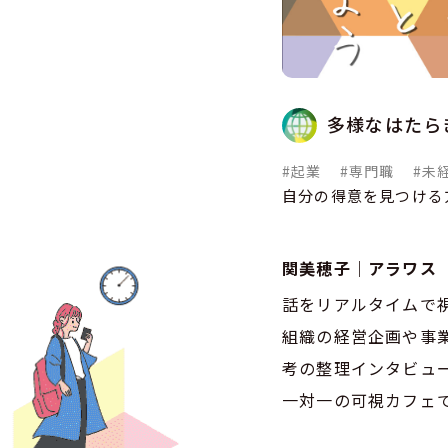
多様なはたら
#起業
#専門職
#未
自分の得意を見つける
関美穂子｜アラワス
話をリアルタイムで
組織の経営企画や事
考の整理インタビュ
一対一の可視カフェ