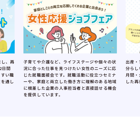
出産・育児等により離職し、再就職の時期や自
再就職
個々の状
分らしい働き方を考えたい女性に向けた、3カ
就職活
ーズに応
月間・全12回の講座とお仕事体験をセットに
く女性
つセミナ
した再就職支援プログラムです。
す。実
ある地域
を応援
せる機会
できま