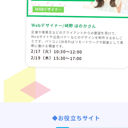
Webデザイナー/﨑野 ほのかさん
企業や事業主などのクライアントからの要望を受けて、
Webサイトや広告バナーなどのデザインを制作するおしご
とです。パソコン1台あればリモートワークや副業として柔
軟に働ける職業です。
2/17（火）10:30〜12:00
2/19（木）15:30〜17:00
◆お役立ちサイト