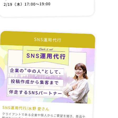
2/19（木）17:00〜19:00
SNS運用代行
SNS運用代行/水野 愛さん
クライアントである企業や個人からご要望を聞き、商品や
題材などに合わせてターゲットを明確にした上で、それに