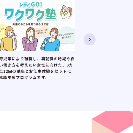
を考え始めた子育て中の女性を対象に、
正規雇用やキャリアアッ
動に役立つセミナーと、両立しながら働
望する女性に向けた、全1
との交流会を組み合わせたイベントで
です。講座と企業との交
際の働き方や両立のコツ、家庭との両立
ア形成を支援します。
する企業の情報などの情報を得ることが
す。