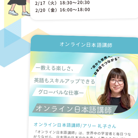
2/17（火）18:30〜20:30
2/20（金）16:00〜18:00
オンライン日本語講師
オンライン日本語講師/アリー 礼子さん
「オンライン日本語講師」は、世界中の学習者と毎日つな
がりながら、日本語や日本文化を楽しく教えるおしごとで
す。 場所にとらわれず、自分のペース・スタイルで働ける
自由さが魅力です。英語を使って教えることで、自分の語
学力も自然とアップします。 「教えることが楽しい」「人