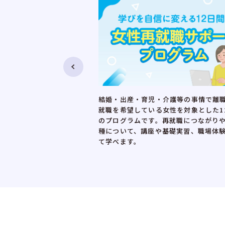
介護等の事情で離職し、再
子育てや介護など、ライフステージや
女性を対象とした12日間
況に合った仕事を見つけたい女性のニ
再就職につながりやすい職
じた就職面接会です。就職活動に役立
基礎実習、職場体験を通し
ーや、家庭と両立した働き方に理解の
に根差した企業の人事担当者と直接話
を提供しています。