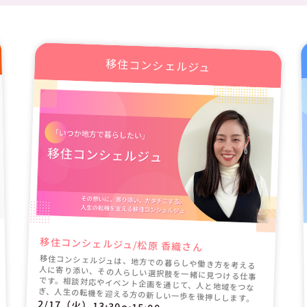
移住コンシェルジュ
移住コンシェルジュ/松原 香織さん
移住コンシェルジュは、地方での暮らしや働き方を考える
人に寄り添い、その人らしい選択肢を一緒に見つける仕事
です。相談対応やイベント企画を通じて、人と地域をつな
ぎ、人生の転機を迎える方の新しい一歩を後押しします。
2/17（火）13:30〜15:00