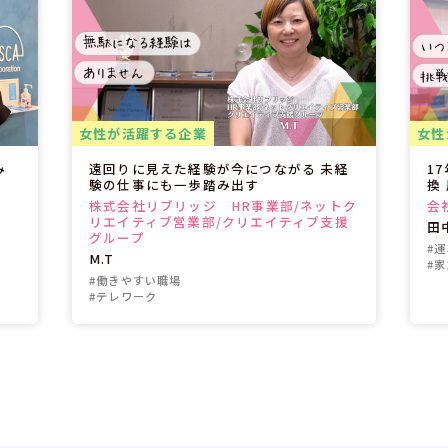
女性が活躍する企業
女性
み
遠回りに見えた経験が今につながる 未経
1
」
験の仕事にも一歩踏み出す
換
株式会社リブリッジ HR事業部/ネットク
会
リエイティブ営業部/クリエイティブ支援
田
グループ
#
M.T
#
#働きやすい職場
#テレワーク