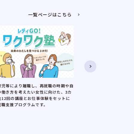
一覧ページはこちら
を考え始めた子育て中の女性を対象に、
正規雇用やキャリアアッ
動に役立つセミナーと、両立しながら働
望する女性に向けた、全1
との交流会を組み合わせたイベントで
です。講座と企業との交
際の働き方や両立のコツ、家庭との両立
ア形成を支援します。
する企業の情報などの情報を得ることが
す。