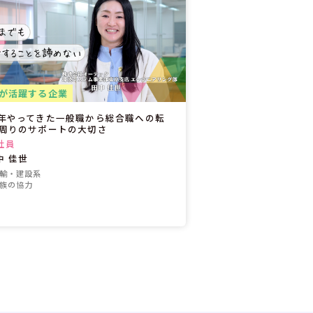
が活躍する企業
7年やってきた一般職から総合職への転
 周りのサポートの大切さ
社員
中 佳世
運輸・建設系
家族の協力