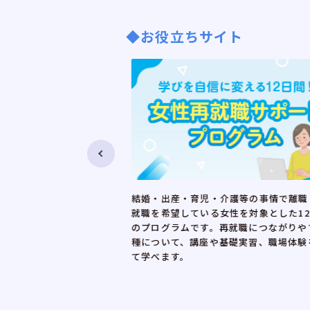
◆お役立ちサイト
介護等の事情で離職し、再
子育てや介護など、ライフステージや
女性を対象とした12日間
況に合った仕事を見つけたい女性のニ
再就職につながりやすい職
じた就職面接会です。就職活動に役立
基礎実習、職場体験を通し
ーや、家庭と両立した働き方に理解の
に根差した企業の人事担当者と直接話
を提供しています。