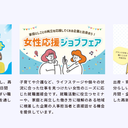
出産・育児等により離職し、再就職の時期や自
再就職
個々の状
分らしい働き方を考えたい女性に向けた、3カ
就職活
ーズに応
月間・全12回の講座とお仕事体験をセットに
く女性
つセミナ
した再就職支援プログラムです。
す。実
ある地域
を応援
せる機会
できま