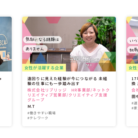
女性が活躍する企業
女性
み
遠回りに見えた経験が今につながる 未経
1
」
験の仕事にも一歩踏み出す
換
株式会社リブリッジ HR事業部/ネットク
会
リエイティブ営業部/クリエイティブ支援
田
グループ
#
M.T
#
#働きやすい職場
#テレワーク