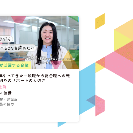
が活躍する企業
7年やってきた一般職から総合職への転
 周りのサポートの大切さ
社員
中 佳世
運輸・建設系
家族の協力