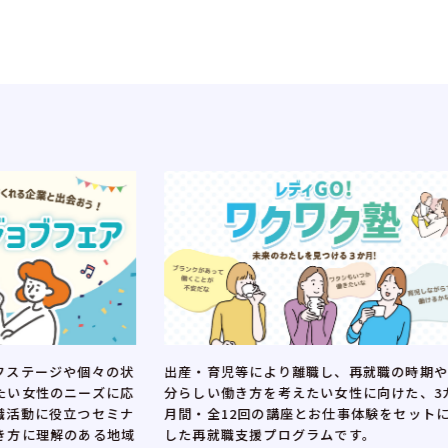
出産・育児等により離職し、再就職の時期や自
再就職
個々の状
分らしい働き方を考えたい女性に向けた、3カ
就職活
ーズに応
月間・全12回の講座とお仕事体験をセットに
く女性
つセミナ
した再就職支援プログラムです。
す。実
ある地域