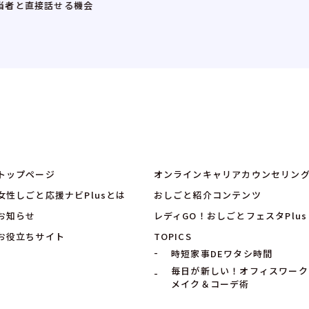
を応援
せる機会
できま
トップページ
オンラインキャリアカウンセリン
女性しごと応援ナビPlusとは
おしごと紹介コンテンツ
お知らせ
レディGO！おしごとフェスタPlus
お役立ちサイト
TOPICS
時短家事DEワタシ時間
毎日が新しい！オフィスワーク
メイク＆コーデ術