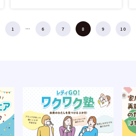
…
1
6
7
8
9
10