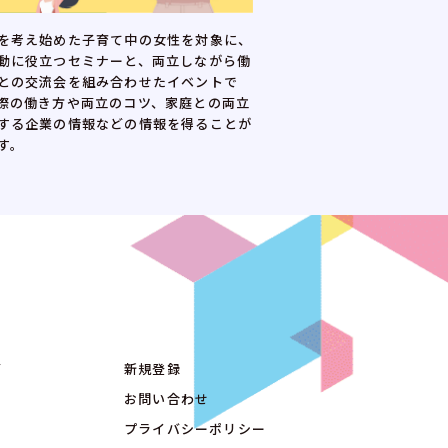
を考え始めた子育て中の女性を対象に、
正規雇用やキャリアアッ
動に役立つセミナーと、両立しながら働
望する女性に向けた、全1
との交流会を組み合わせたイベントで
です。講座と企業との交
際の働き方や両立のコツ、家庭との両立
ア形成を支援します。
する企業の情報などの情報を得ることが
す。
グ
新規登録
お問い合わせ
プライバシーポリシー