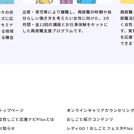
出産・育児等により離職し、再就職の時期や自
再就職
個々の状
分らしい働き方を考えたい女性に向けた、3カ
就職活
ーズに応
月間・全12回の講座とお仕事体験をセットに
く女性
つセミナ
した再就職支援プログラムです。
す。実
ある地域
を応援
せる機会
できま
トップページ
オンラインキャリアカウンセリン
女性しごと応援ナビPlusとは
おしごと紹介コンテンツ
お知らせ
レディGO！おしごとフェスタPlus