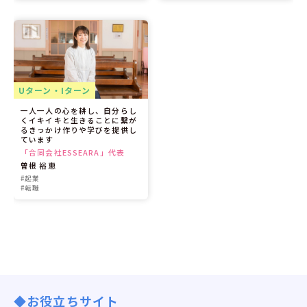
Uターン・Iターン
一人一人の心を耕し、自分らし
くイキイキと生きることに繋が
るきっかけ作りや学びを提供し
ています
「合同会社ESSEARA」代表
曽根 裕恵
#起業
#転職
◆お役立ちサイト