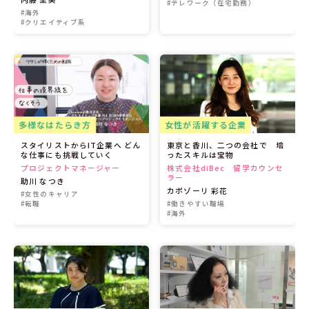
#テレワーク（在宅勤務）
#海外
#クリエイティブ系
多様なはたらき方
女性が活躍する企業
スタイリストからIT企業へ どん
東京と香川、二つの会社で 培
な仕事にも挑戦していく
ったスキルは宝物
プロジェクトマネージャー
株式会社diBec 留学カウンセ
ラー
助川 なつき
カポゾーリ 彩花
#女性のキャリア
#転職
#働きやすい職場
#海外