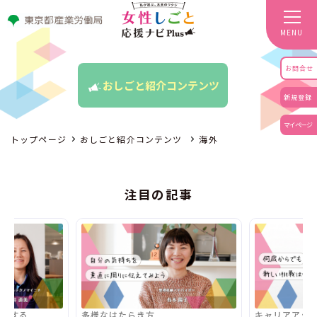
MENU
お問合せ
おしごと紹介コンテンツ
新規登録
マイページ
トップページ
おしごと紹介コンテンツ
海外
注目の記事
活躍する
多様なはたらき方
キャリアアッ