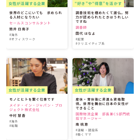
女性が活躍する企業
“好き”や“得意”を活かす
世界のどこにいても 求められ
調香技術を極めたくて渡仏。努
る人材になりたい
力が認められたときはうれしい
ですね
セールスコンサルタント
調香師
筒井 日南子
田代 はなよ
#海外
#オフィスワーク
#起業
#クリエイティブ系
女性が活躍する企業
女性が活躍する企業
モノとヒトを繋ぐ仕事です
産休・育休後に昇進＆資格取
得。世界を舞台に日本の女性が
メイド・イン・ジャパン・プロ
できること
ジェクト株式会社
国際物流企業 部長兼CS部門統
中村 慧香
括マネージャー
#海外
南 桃恵
#転職
#運輸・建設系
#働くママ