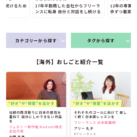
ン 続けるため
17年半勤務した会社からフリーラ
12年の専業
ンスに転身 自分と対話をし続ける
歩ずつ着実に
カテゴリーから探す
タグから探す
【海外】おしごと紹介一覧
“好き”や“得意”を活かす
“好き”や“得意”を活かす
伝統の西洋彫りに日本の感性を
それぞれのゴールに向けて 楽し
重ねて 自分にしかできない作品
く続く日本語レッスンを
を
フリーランス 日本語講師
ジュエリー制作者/Kadomi株式
アリー 礼子
会社代表
#フリーランス
内藤 圭美