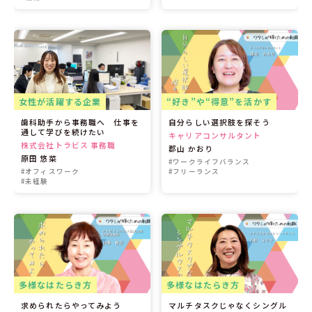
女性が活躍する企業
“好き”や“得意”を活かす
歯科助手から事務職へ 仕事を
自分らしい選択肢を探そう
通して学びを続けたい
キャリアコンサルタント
株式会社トラビス 事務職
郡山 かおり
原田 悠菜
#ワークライフバランス
#オフィスワーク
#フリーランス
#未経験
多様なはたらき方
多様なはたらき方
求められたらやってみよう
マルチタスクじゃなくシングル