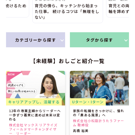
ン 続けるため
育児の傍ら、キッチンから始まっ
育児との両立
た仕事。 続けるコツは「無理をし
軸を諦めず理
ない」
カテゴリーから探す
タグから探す
【未経験】おしごと紹介一覧
キャリアアップし、活躍する
Uターン・Iターン
12年の専業主婦からリーダーへ
家族の転機をきっかけに、憧れ
一歩ずつ着実に進めば未来は変
の「農ある風景」へ
わる
株式会社小松設計うたうファー
株式会社マックス リアライズ
ム 取締役
フィールドマーチャンダイザ
高橋 裕美
ー リーダー