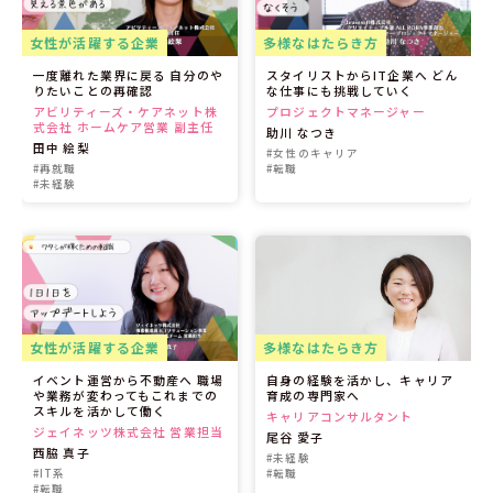
女性が活躍する企業
多様なはたらき方
一度離れた業界に戻る 自分のや
スタイリストからIT企業へ どん
りたいことの再確認
な仕事にも挑戦していく
アビリティーズ・ケアネット株
プロジェクトマネージャー
式会社 ホームケア営業 副主任
助川 なつき
田中 絵梨
#女性のキャリア
#再就職
#転職
#未経験
女性が活躍する企業
多様なはたらき方
イベント運営から不動産へ 職場
自身の経験を活かし、キャリア
や業務が変わってもこれまでの
育成の専門家へ
スキルを活かして働く
キャリアコンサルタント
ジェイネッツ株式会社 営業担当
尾谷 愛子
西脇 真子
#未経験
#IT系
#転職
#転職