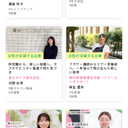
#地方創生
瀬島 玲子
#起業
#キャリアアップ
#転職
女性が活躍する企業
女性が活躍する企業
研究職から、新しい挑戦へ。サ
フラワー講師からツアー添乗員
ステナビリティ推進で得た気づ
へ。一年悩んで飛び込んだ新し
き
い世界
冨士ダイス株式会社
国内旅程管理主任者（ツアーコ
ンダクター）
河野 佐季
麻生 里奈
#働きやすい職場
#未経験
#未経験
#転職