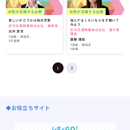
女性が活躍する企業
女性が活躍する企業
楽しいかどうかは自分次第
悩んでるくらいならまず動いて
みよう
武州交通興業株式会社 乗務員
武州交通興業株式会社 運行管
石井 真衣
理者
#運輸・建設系
齋藤 理絵
#未経験
#運輸・建設系
#転職
1
2
◆お役立ちサイト