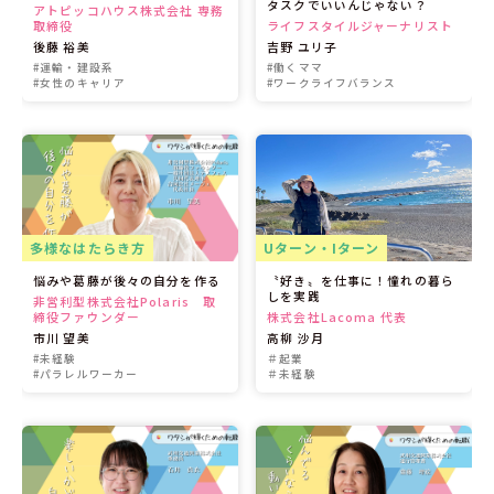
タスクでいいんじゃない？
アトピッコハウス株式会社 専務
取締役
ライフスタイルジャーナリスト
後藤 裕美
吉野 ユリ子
#運輸・建設系
#働くママ
#女性のキャリア
#ワークライフバランス
多様なはたらき方
Uターン・Iターン
悩みや葛藤が後々の自分を作る
〝好き〟を仕事に！憧れの暮ら
しを実践
非営利型株式会社Polaris 取
締役ファウンダー
株式会社Lacoma 代表
市川 望美
高柳 沙月
#未経験
＃起業
#パラレルワーカー
＃未経験