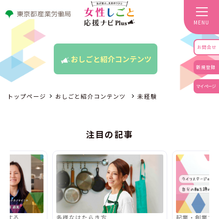
MENU
お問合せ
おしごと紹介コンテンツ
新規登録
マイページ
トップページ
おしごと紹介コンテンツ
未経験
注目の記事
活躍する
多様なはたらき方
起業・創業す