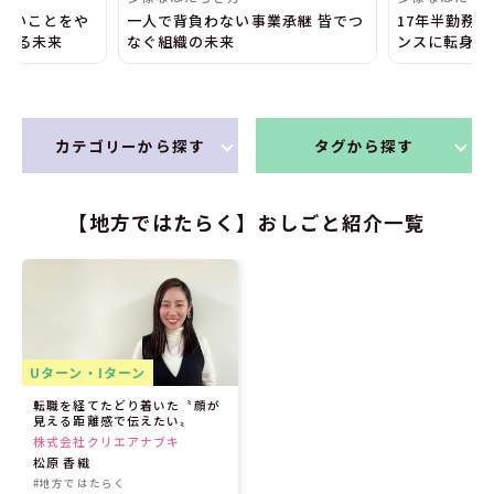
ことをや
一人で背負わない事業承継 皆でつ
17年半勤務した会
未来
なぐ組織の未来
ンスに転身 自分と
カテゴリーから探す
タグから探す
【地方ではたらく】おしごと紹介一覧
Uターン・Iターン
転職を経てたどり着いた〝顔が
見える距離感で伝えたい〟
株式会社クリエアナブキ
松原 香織
#地方ではたらく