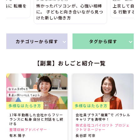
部長に 転機を
怖かったパソコンが、心強い相棒
上京して自分
く
に。 子どもと向き合いながら見つ
る 行動する
けた新しい働き方
カテゴリーから探す
タグから探す
【副業】おしごと紹介一覧
多様なはたらき方
多様なはたらき方
17年半勤務した会社からフリー
会社員プラス“複業”で パラレル
ランスに転身 自分と対話をし続
キャリアを満喫中！
ける
株式会社コパイロツト プロジェ
整理収納アドバイザー
クトマネージャー
有木 陽子
長谷部 可奈