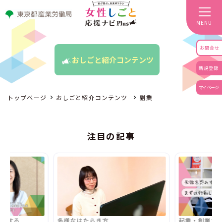
MENU
お問合せ
おしごと紹介コンテンツ
新規登録
マイページ
トップページ
おしごと紹介コンテンツ
副業
注目の記事
活躍する
多様なはたらき方
起業・創業す