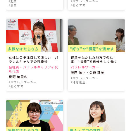
#起業
#パラレルワーカー
#副業
#働くママ
多様なはたらき方
“好き”や“得意”を活かす
女性にこそ注目してほしい パ
得意を生かした地方での仕
ラレルキャリアの可能性
事 “複業”で自分らしく働く
会社員・パラレルキャリア研究
パラレルワーカー
所代表
藤田 篤子・佐藤 理美
慶野 英里名
#パラレルワーカー
#パラレルワーカー
#地方創生
#働くママ
多様なはたらき方
職人・プロの世界