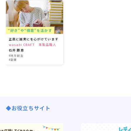
“好き”や“得意”を活かす
正直に誠実にを心がけています
wasabi CRAFT 革製品職人
石井 勝恵
#地方創生
#副業
◆お役立ちサイト