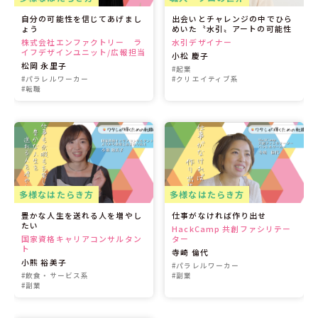
自分の可能性を信じてあげまし
出会いとチャレンジの中でひら
ょう
めいた〝水引〟アートの可能性
株式会社エンファクトリー ラ
水引デザイナー
イフデザインユニット/広報担当
小松 慶子
松岡 永里子
#起業
#パラレルワーカー
#クリエイティブ系
#転職
多様なはたらき方
多様なはたらき方
豊かな人生を送れる人を増やし
仕事がなければ作り出せ
たい
HackCamp 共創ファシリテー
国家資格キャリアコンサルタン
ター
ト
寺崎 倫代
小熊 裕美子
#パラレルワーカー
#飲食・サービス系
#副業
#副業