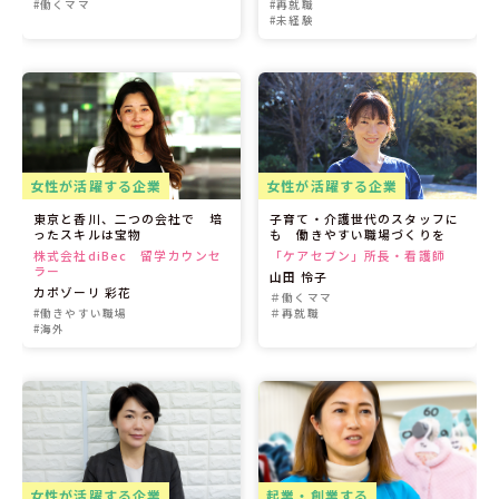
#働くママ
#再就職
#未経験
女性が活躍する企業
女性が活躍する企業
東京と香川、二つの会社で 培
子育て・介護世代のスタッフに
ったスキルは宝物
も 働きやすい職場づくりを
株式会社diBec 留学カウンセ
「ケアセブン」所長・看護師
ラー
山田 怜子
カポゾーリ 彩花
＃働くママ
#働きやすい職場
＃再就職
#海外
女性が活躍する企業
起業・創業する