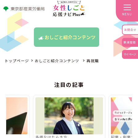
MENU
お問合せ
おしごと紹介コンテンツ
新規登録
マイページ
トップページ
おしごと紹介コンテンツ
再就職
注目の記事
多様なはたらき方
起業・創業す