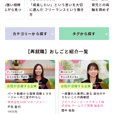
、心強い相棒
「成長したい」という思いを大切
育児との両立
合いながら見つ
に選んだ フリーランスという働き
軸を諦めず理
方
カテゴリーから探す
タグから探す
【再就職】おしごと紹介一覧
女性が活躍する企業
女性が活躍する企業
パート勤務から復帰 母親とマネ
一度離れた業界に戻る 自分のや
ージャーの二足のわらじ
りたいことの再確認
株式会社GEN マネージャー
アビリティーズ・ケアネット株
式会社 ホームケア営業 副主任
戸矢 香代
田中 絵梨
#再就職