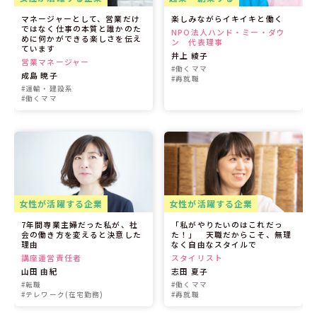
マネージャーとして、営業だけ
楽しみながらイキイキと働く
ではなく仕事の本質と誰かのた
NPO法人ハンド・ミー・ダウ
めに何かができる楽しさを伝え
ン 代表理事
ています
井上 綾子
営業マネージャー
#働くママ
成島 暁子
#再就職
#運輸・建設系
#働くママ
女性が活躍する企業
女性が活躍する企業
7年間専業主婦だった私が、社
「私がやりたいのはこれだっ
会の働き方を変えると決意した
た！」 天職だからこそ、無理
理由
なく自由なスタイルで
講座運営責任者
スタイリスト
山田 由紀
志田 夏子
#転職
#働くママ
#テレワーク(在宅勤務)
#再就職