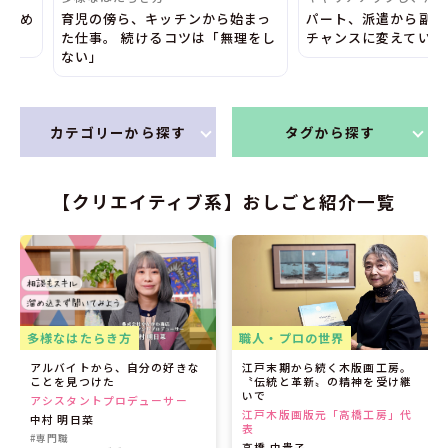
ンから始まっ
パート、派遣から副部長に 転機を
17年半勤務
ツは「無理をし
チャンスに変えていく
ンスに転身 
カテゴリーから探す
タグから探す
【クリエイティブ系】おしごと紹介一覧
多様なはたらき方
職人・プロの世界
アルバイトから、自分の好きな
江戸末期から続く木版画工房。
ことを見つけた
〝伝統と革新〟の精神を受け継
いで
アシスタントプロデューサー
江戸木版画版元「高橋工房」代
中村 明日菜
表
#専門職
高橋 由貴子