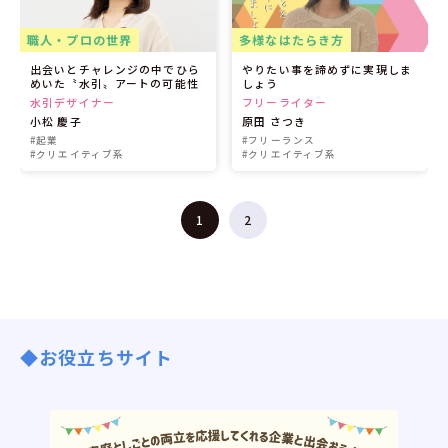
職人・プロの世界
多様なはたらき方
出会いとチャレンジの中でひら
やりたい事を諦めずに実現しま
めいた〝水引〟アートの可能性
しょう
水引デザイナー
フリーライター
小松 慶子
原田 さつき
#起業
#フリーランス
#クリエイティブ系
#クリエイティブ系
1
2
◆お役立ちサイト