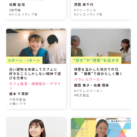
佐藤 裕佳
深田 美千代
#専門職
#フリーランス
#クリエイティブ系
#クリエイティブ系
Uターン・Iターン
“好き”や“得意”を活かす
古い建物を改装してカフェに
得意を生かした地方での仕
好きなことしかしない精神で遊
事 “複業”で自分らしく働く
びを仕事に
パラレルワーカー
カフェ経営・建築設計・デザイ
藤田 篤子・佐藤 理美
ン
#パラレルワーカー
榎本 千賀耶
#地方創生
＃地方創生
＃働くママ