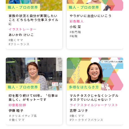
職人・プロの世界
職人・プロの世界
家族の状況と自分が実現したい
やりがいに出会いにいこう
こと どちらも叶う仕事スタイル
彩色職人
に
小松 栞
イラストレーター
#専門職
あいかわ けいこ
#転職
#働くママ
#フリーランス
職人・プロの世界
多様なはたらき方
印を彫り続けて60年。〝仕事は
マルチタスクじゃなくシングル
楽しく〟がモットーです
タスクでいいんじゃない？
印章彫刻師
ライフスタイルジャーナリスト
伊藤 睦子
吉野 ユリ子
＃クリエイティブ系
#働くママ
＃働くママ
#ワークライフバランス