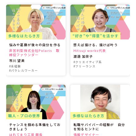
多様なはたらき方
“好き”や“得意”を活かす
悩みや葛藤が後々の自分を作る
想えば描ける、描けば叶う
非営利型株式会社Polaris 取
Hitsuji works代表
締役ファウンダー
渡邉 加奈子
市川 望美
#クリエイティブ系
#未経験
#フリーランス
#パラレルワーカー
職人・プロの世界
多様なはたらき方
チャンスを掴める準備をしてお
転職サバイバーの経験が 自分
きましょう
を知るヒントに
はれてまり工房 館長
情報デザイナー