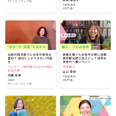
#クリエイティブ系
#事業継承
#専門職
“好き”や“得意”を活かす
職人・プロの世界
伝統の西洋彫りに日本の感性を
家業を継ぐため苦手分野に挑戦
重ねて 自分にしかできない作品
東京都伝統工芸士として技術を
を
次世代へ繋いでいく
ジュエリー制作者/Kadomi株式
洋傘職人
会社代表
山口 君枝
内藤 圭美
#事業継承
#海外
#専門職
#クリエイティブ系